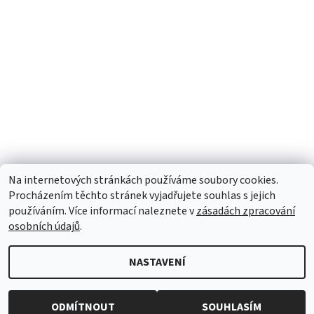
Na internetových stránkách používáme soubory cookies.
Procházením těchto stránek vyjadřujete souhlas s jejich
Partneři
|
Toaletní papír
|
Ubrousky
|
Práce na doma
|
používáním. Více informací naleznete v
zásadách zpracování
Swarovski šperky
|
Prostěradla
osobních údajů
.
NASTAVENÍ
2026 © Patchworkmanie, všechna práva vyhrazena
Upravit
nastavení cookies
Vytvořil Shoptet
ODMÍTNOUT
SOUHLASÍM