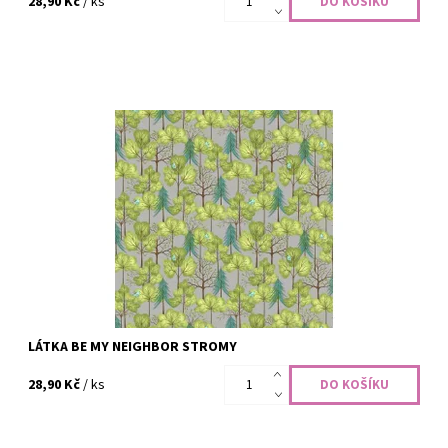
28,90 Kč
/ ks
100% bavlna, šíře 110 cm
Dostupnost:
Skladem
Kód:
CODE-2464
Značka:
Windham Fabrics
LÁTKA BE MY NEIGHBOR STROMY
28,90 Kč
/ ks