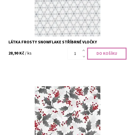
LÁTKA FROSTY SNOWFLAKE STŘÍBRNÉ VLOČKY
28,90 Kč
/ ks
100% bavlna, šíře 110 cm
Dostupnost:
Skladem
Kód:
CODE-2479
Značka:
Hoffman Fabrics