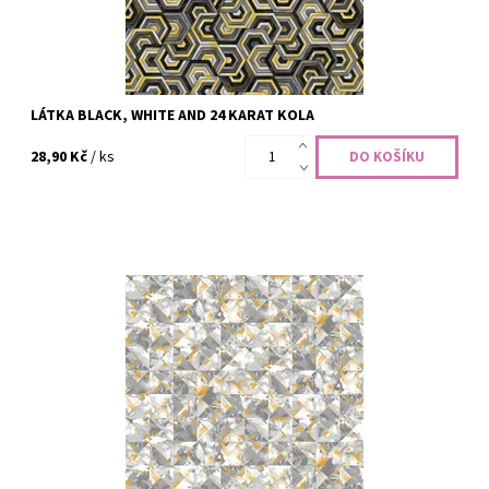
LÁTKA BLACK, WHITE AND 24 KARAT KOLA
28,90 Kč
/ ks
100% bavlna, šíře 110 cm
Dostupnost:
Skladem
Kód:
CODE-2452
Značka:
Henry Glass Fabrics