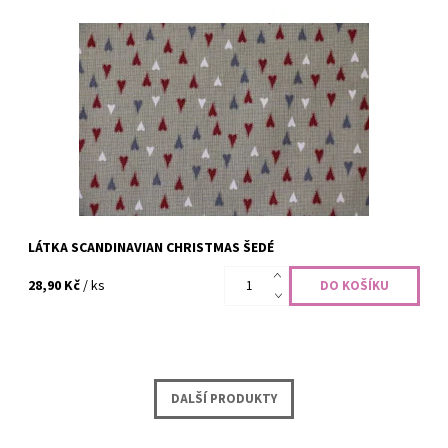
100% bavlna, šíře 110 cm
Dostupnost:
Skladem
Kód:
CODE-2168
Značka:
LECIEN Fabrics
LÁTKA SCANDINAVIAN CHRISTMAS ŠEDÉ
28,90 Kč
/ ks
DALŠÍ PRODUKTY