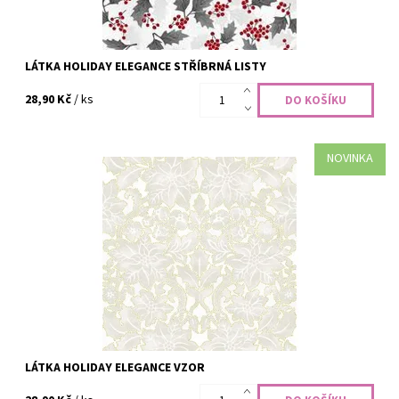
LÁTKA HOLIDAY ELEGANCE STŘÍBRNÁ LISTY
28,90 Kč
/ ks
NOVINKA
100% bavlna, šíře 110 cm
Dostupnost:
Skladem
Kód:
CODE-2475
Značka:
Hoffman Fabrics
LÁTKA HOLIDAY ELEGANCE VZOR