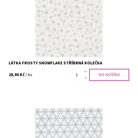
100% bavlna, šíře 110 cm
Dostupnost:
Skladem
Kód:
CODE-2495
Značka:
STOF Fabrics
LÁTKA FROSTY SNOWFLAKE STŘÍBRNÁ KOLEČKA
28,90 Kč
/ ks
100% bavlna, šíře 110 cm
Dostupnost:
Skladem
Kód:
CODE-2494
Značka:
STOF Fabrics