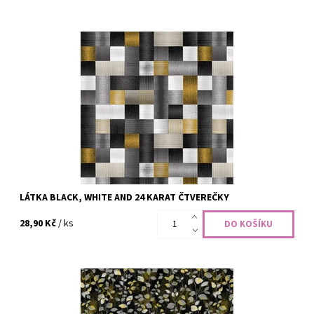
100% bavlna, šíře 110 cm
Dostupnost:
Skladem
Kód:
CODE-2456
Značka:
Henry Glass Fabrics
LÁTKA BLACK, WHITE AND 24 KARAT ČTVEREČKY
28,90 Kč
/ ks
100% bavlna, šíře 110 cm
Dostupnost:
Skladem