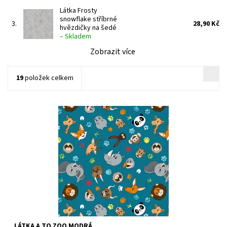
Látka Frosty
snowflake stříbrné
3.
28,90 Kč
hvězdičky na šedé
–
Skladem
Zobrazit více
19
položek celkem
100% bavlna, šíře 110 cm
Dostupnost:
Skladem
Kód:
CODE-2516
Značka:
Blank Quilting
LÁTKA A TO ZOO MODRÁ