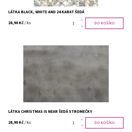
LÁTKA BLACK, WHITE AND 24 KARAT ŠEDÁ
28,90 Kč
/ ks
100% bavlna, šíře 110 cm
Dostupnost:
Skladem
Kód:
CODE-2315
Značka:
STOF Fabrics
LÁTKA CHRISTMAS IS NEAR ŠEDÁ STROMEČKY
28,90 Kč
/ ks