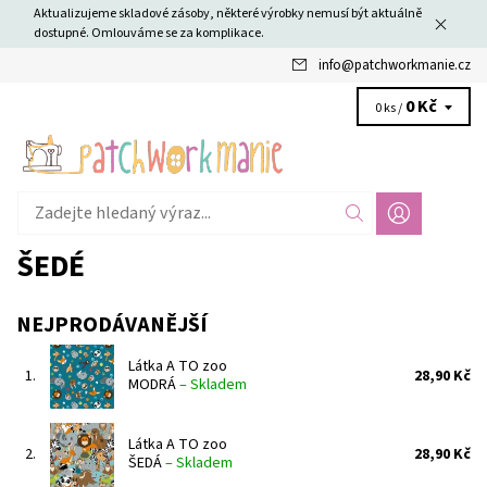
Aktualizujeme skladové zásoby, některé výrobky nemusí být aktuálně
dostupné. Omlouváme se za komplikace.
info
@
patchworkmanie.cz
0 Kč
0 ks /
ŠEDÉ
NEJPRODÁVANĚJŠÍ
Látka A TO zoo
1.
28,90 Kč
MODRÁ
–
Skladem
Látka A TO zoo
2.
28,90 Kč
ŠEDÁ
–
Skladem