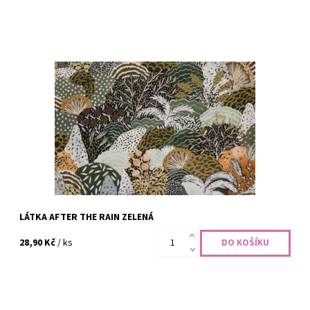
100% bavlna, šíře 110 cm
Dostupnost:
Skladem
Kód:
CODE-2219
Značka:
Dovoz EU
LÁTKA AFTER THE RAIN ZELENÁ
28,90 Kč
/ ks