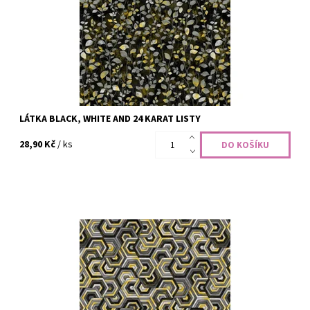
Kód:
CODE-2454
Značka:
Henry Glass Fabrics
LÁTKA BLACK, WHITE AND 24 KARAT LISTY
28,90 Kč
/ ks
100% bavlna, šíře 110 cm
Dostupnost:
Skladem
Kód:
CODE-2453
Značka:
Henry Glass Fabrics