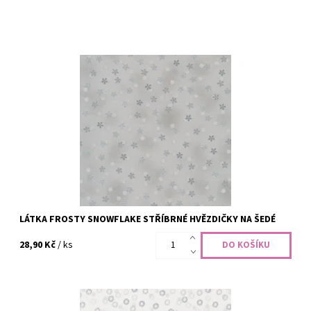
100% bavlna, šíře 110 cm
Dostupnost:
Skladem
Kód:
CODE-2496
Značka:
STOF Fabrics
LÁTKA FROSTY SNOWFLAKE STŘÍBRNÉ HVĚZDIČKY NA ŠEDÉ
28,90 Kč
/ ks