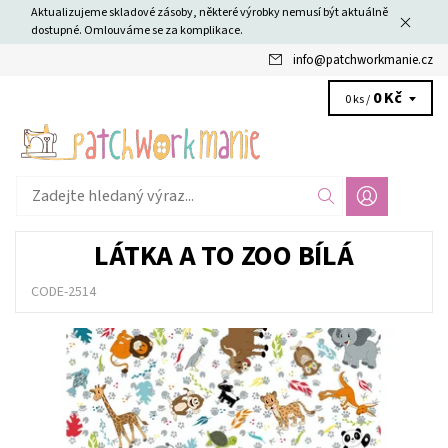
Aktualizujeme skladové zásoby, některé výrobky nemusí být aktuálně
dostupné. Omlouváme se za komplikace.
info
@
patchworkmanie.cz
0 Kč
0 ks /
LÁTKA A TO ZOO BÍLÁ
CODE-2514