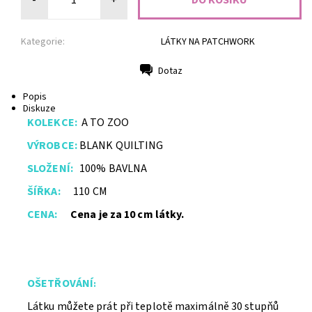
-
+
Kategorie:
LÁTKY NA PATCHWORK
Dotaz
Tisk
Popis
Diskuze
KOLEKCE:
A TO ZOO
VÝROBCE:
BLANK QUILTING
SLOŽENÍ:
100% BAVLNA
ŠÍŘKA:
110 CM
CENA:
Cena je za 10 cm látky.
OŠETŘ
O
VÁNÍ
:
Látku můžete prát při teplotě maximálně 30 stupňů