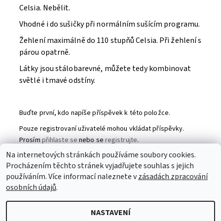
Celsia. Nebělit.
Vhodné i do sušičky při normálním sušícím programu.
Žehlení maximálně do 110 stupňů Celsia. Při žehlení s
párou opatrně.
Látky jsou stálobarevné, můžete tedy kombinovat
světlé i tmavé odstíny.
Buďte první, kdo napíše příspěvek k této položce.
Pouze registrovaní uživatelé mohou vkládat příspěvky.
Prosím
přihlaste se
nebo se
registrujte
.
Na internetových stránkách používáme soubory cookies.
Procházením těchto stránek vyjadřujete souhlas s jejich
Partneři
|
Toaletní papír
|
Ubrousky
|
Práce na doma
|
používáním. Více informací naleznete v
zásadách zpracování
Swarovski šperky
|
Prostěradla
osobních údajů
.
NASTAVENÍ
2026 © Patchworkmanie, všechna práva vyhrazena
Upravit