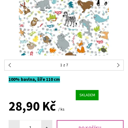
1
z 7
100% bavlna, šíře 110 cm
SKLADEM
28,90 Kč
/ ks