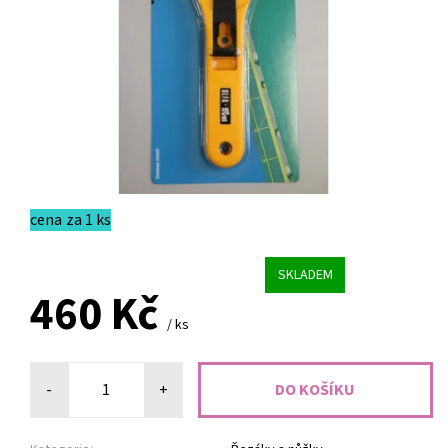
cena za 1 ks
SKLADEM
460 Kč
/ ks
-
+