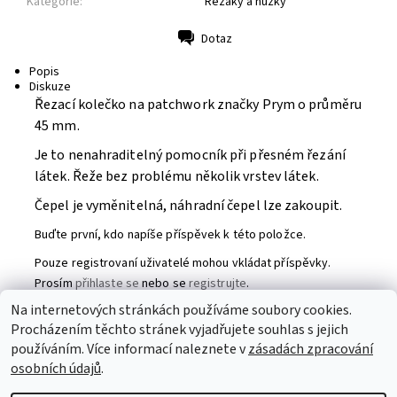
Kategorie:
Řezáky a nůžky
Dotaz
Tisk
Popis
Diskuze
Řezací kolečko na patchwork značky Prym o průměru
45 mm.
Je to nenahraditelný pomocník při přesném řezání
látek. Řeže bez problému několik vrstev látek.
Čepel je vyměnitelná, náhradní čepel lze zakoupit.
Buďte první, kdo napíše příspěvek k této položce.
Pouze registrovaní uživatelé mohou vkládat příspěvky.
Prosím
přihlaste se
nebo se
registrujte
.
Na internetových stránkách používáme soubory cookies.
Procházením těchto stránek vyjadřujete souhlas s jejich
Partneři
|
Toaletní papír
|
Ubrousky
|
Práce na doma
|
používáním. Více informací naleznete v
zásadách zpracování
Swarovski šperky
|
Prostěradla
osobních údajů
.