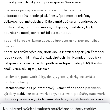
přívěsky, náhrdelníky a soupravy šperků Swarowski
Unicorno – prodej příslušenství pro mobilní telefony
Unicorno dodává prodej příslušenství pro mobilní telefony.
Velkoobchod, maloobchod. Dále paměťové karty, pendrive, pc
příslušenství, baterie do mobilu, nabíječky, handsfree, kryty a
pouzdra na mobil, ochranné fólie a bluetooth.
Tepelné čerpadlo, klimatizace, vzduchotechnika, NeoRé, Fujitsu,
Sinclair
Neota se zabývá vývojem, dodávkou a instalací tepelných čerpadel
(voda vzduch), klimatizací a vzduchotechniky. Kompletní dodávky
vytápění (tepelné čerpadlo, podlahové topení, zdroj TUV). Kvalitní
značky NeoRé, Fujitsu, Sinclair.
Patchwork, patchwork látky, deky, výrobky, dárky, materiál a
patchwork kurzy
Patchworkmanie.cz je internetový i kamenný obchod s
patchwork
výrobky
. Nabízíme
patchwork deky
,
patchwork polštáře
,
patchwork
ubrusy
a jiné výrobky. Dodáváme také
látky na patchwork
, vatelín a
pomůcky pro patchwork. Pořádáme kurzy patchworku.
Na internetových stránkách používáme soubory cookies.