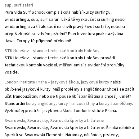
sup, surf safari
Pura Vida Surf School kemp a škola nabízí kurzy surfingu,
windsurfingu, sup, surf safari. Láká tě vyzkoušet si surfing nebo
windsurfing a zažít alespoň na chvíli pravý život surfaře, nebo si
přeješ zlepšit se v tvém ježdění? Fuerteventura jinak nazývána
Hawai Evropy tě příjemně překvapí!
STK Holešov – stanice technické kontroly Holešov
STK Holešov – stanice technické kontroly Holešov provádí
technickou kontrolu vozidel, měření emisí a evidenční prohlídky
vozidel.
London Institute Praha – jazyková škola, jazykové kurzy
nabízí
oblíbené jazykové kurzy. Máš problémy s angličtinou? Chceš se začít
učit francouzštinu nebo se ti pouze líbí španělština a chceš ji umět?
Standardní
kurzy angličtiny
,
kurzy francouzštiny
a
kurzy španělštiny
.
Vyzkoušej prestižní jazykovou školu London Institute Praha.
Swarowski, Swarovsky, Svarovski šperky a bižuterie
Swarowski, Swarovsky, Svarovski šperky a bižuterie. Široká nabídka
šperků se Swarowski Elements. Náramky, náušnice, prsteny,