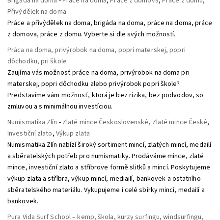
Brigáda na doma
-
Práce na doma
,
Práce z domova
,
Práce z domu
,
Přivýdělek na doma
Práce a přivýdělek na doma, brigáda na doma, práce na doma, práce
z domova, práce z domu. Vyberte si dle svých možností.
Práca na doma, privýrobok na doma, popri materskej, popri
dôchodku, pri škole
Zaujíma vás možnosť práce na doma, privýrobok na doma pri
materskej, popri dôchodku alebo privýrobok popri škole?
Predstavíme vám možnosť, ktorá je bez rizika, bez podvodov, so
zmluvou a s minimálnou investíciou.
Numismatika Zlín
-
Zlaté mince Československé
,
Zlaté mince České
,
Investiční zlato
,
Výkup zlata
Numismatika Zlín nabízí široký sortiment mincí, zlatých mincí, medailí
a sběratelských potřeb pro numismatiky. Prodáváme mince, zlaté
mince, investiční zlato a stříbrove formě slitků a mincí. Poskytujeme
výkup zlata a stříbra, výkup mincí, mediailí, bankovek a ostatního
sběratelského materiálu. Vykupujeme i celé sbírky mincí, medailí a
bankovek.
Pura Vida Surf School – kemp, škola, kurzy surfingu, windsurfingu,