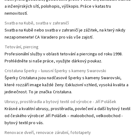
a inženýrských sítí, polohopis, výškopis. Práce v katastru
nemovitostí.
Svatba na Kubě, svatba v zahraničí
Svatba na Kubě nebo svatba v zahraničí je zážitek, na který nikdy
nezapomenete! CA Varadero pro vás vše zajistí.
Tetování, piercing
Profesionální služby v oblasti tetování a piercingu od roku 1998.
Prohlédněte si naše práce, využijte dárkový poukaz.
Cristaluna šperky – luxusní šperky s kameny Swarovski
Šperky Cristaluna jsou nadčasové šperky s kameny Swarovski,
které rozzáří image každé ženy. Exkluzivní vzhled, vysoká kvalita a
jedinečnost. To je značka Cristaluna.
Ubrusy, prostěradla a bytový textil od výrobce - Jiří Polášek
Krásné a kvalitní ubrusy, prostěradla, povlečení a další bytový textil
od českého výrobce! Jiří Polášek – maloobchod, velkoobchod -
bytový textil pro vás.
Renovace dveří, renovace zárubní, fototapety