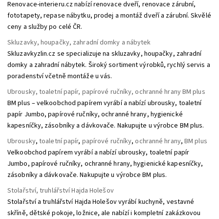
Renovace-interieru.cz nabízí renovace dveří, renovace zárubní,
fototapety, repase nábytku, prodej a montáž dveří a zárubní. Skvělé
ceny a služby po celé ČR.
Skluzavky, houpačky, zahradní domky a nábytek
Skluzavkyzlin.cz se specializuje na skluzavky, houpačky, zahradní
domky a zahradní nábytek. Široký sortiment výrobků, rychlý servis a
poradenství včetně montáže u vás.
Ubrousky, toaletní papír, papírové ručníky, ochranné hrany BM plus
BM plus – velkoobchod papírem vyrábí a nabízí ubrousky, toaletní
papír Jumbo, papírové ručníky, ochranné hrany, hygienické
kapesníčky, zásobníky a dávkovače. Nakupujte u výrobce BM plus.
Ubrousky
,
toaletní papír
,
papírové ručníky
,
ochranné hrany
,
BM plus
Velkoobchod papírem vyrábí a nabízí ubrousky, toaletní papír
Jumbo, papírové ručníky, ochranné hrany, hygienické kapesníčky,
zásobníky a dávkovače. Nakupujte u výrobce BM plus.
Stolařství, truhlářství Hajda Holešov
Stolařství a truhlářství Hajda Holešov vyrábí kuchyně, vestavné
skříně, dětské pokoje, ložnice, ale nabízí i kompletní zakázkovou