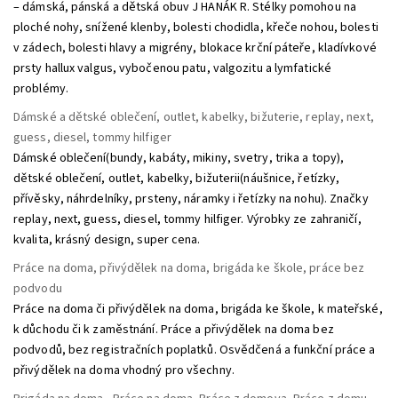
– dámská, pánská a dětská obuv J HANÁK R. Stélky pomohou na
ploché nohy, snížené klenby, bolesti chodidla, křeče nohou, bolesti
v zádech, bolesti hlavy a migrény, blokace krční páteře, kladívkové
prsty hallux valgus, vybočenou patu, valgozitu a lymfatické
problémy.
Dámské a dětské oblečení, outlet, kabelky, bižuterie, replay, next,
guess, diesel, tommy hilfiger
Dámské oblečení(bundy, kabáty, mikiny, svetry, trika a topy),
dětské oblečení, outlet, kabelky, bižuterii(náušnice, řetízky,
přívěsky, náhrdelníky, prsteny, náramky i řetízky na nohu). Značky
replay, next, guess, diesel, tommy hilfiger. Výrobky ze zahraničí,
kvalita, krásný design, super cena.
Práce na doma, přivýdělek na doma, brigáda ke škole, práce bez
podvodu
Práce na doma či přivýdělek na doma, brigáda ke škole, k mateřské,
k důchodu či k zaměstnání. Práce a přivýdělek na doma bez
podvodů, bez registračních poplatků. Osvědčená a funkční práce a
přivýdělek na doma vhodný pro všechny.