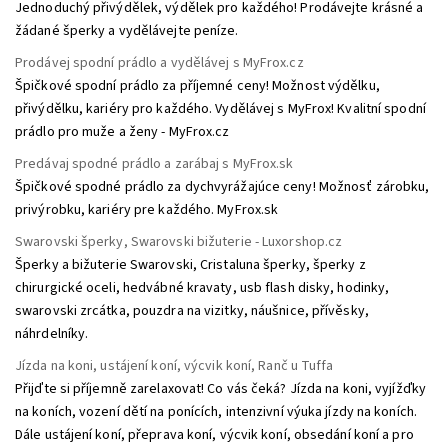
Jednoduchý přivýdělek, výdělek pro každého! Prodávejte krásné a
žádané šperky a vydělávejte peníze.
Prodávej spodní prádlo a vydělávej s MyFrox.cz
Špičkové spodní prádlo za příjemné ceny! Možnost výdělku,
přivýdělku, kariéry pro každého. Vydělávej s MyFrox! Kvalitní spodní
prádlo pro muže a ženy - MyFrox.cz
Predávaj spodné prádlo a zarábaj s MyFrox.sk
Špičkové spodné prádlo za dychvyrážajúce ceny! Možnosť zárobku,
privýrobku, kariéry pre každého. MyFrox.sk
Swarovski šperky, Swarovski bižuterie - Luxorshop.cz
Šperky a bižuterie Swarovski, Cristaluna šperky, šperky z
chirurgické oceli, hedvábné kravaty, usb flash disky, hodinky,
swarovski zrcátka, pouzdra na vizitky, náušnice, přívěsky,
náhrdelníky.
Jízda na koni, ustájení koní, výcvik koní, Ranč u Tuffa
Přijďte si příjemně zarelaxovat! Co vás čeká? Jízda na koni, vyjížďky
na koních, vození dětí na ponících, intenzivní výuka jízdy na koních.
Dále ustájení koní, přeprava koní, výcvik koní, obsedání koní a pro