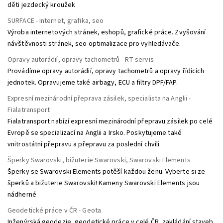
děti jezdecký kroužek
SURFACE - Internet, grafika, seo
Výroba internetových stránek, eshopů, grafické práce. Zvyšování
návštěvnosti stránek, seo optimalizace pro vyhledávače.
Opravy autorádií, opravy tachometrů - RT servis
Provádíme opravy autorádií, opravy tachometrů a opravy řídících
jednotek. Opravujeme také airbagy, ECU a filtry DPF/FAP.
Expresní mezinárodní přeprava zásilek, specialista na Anglii -
Fialatransport
Fialatransport nabízí expresní mezinárodní přepravu zásilek po celé
Evropě se specializací na Anglii a Irsko. Poskytujeme také
vnitrostátní přepravu a přepravu za poslední chvíli.
Šperky Swarovski, bižuterie Swarovski, Swarovski Elements
Šperky se Swarovski Elements potěší každou ženu. Vyberte si ze
šperků a bižuterie Swarovski! Kameny Swarovski Elements jsou
nádherné
Geodetické práce v ČR - Geota
Inženýrská geodezie, geodetické práce v celé ČR, zakládání staveb