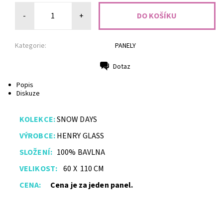
-
+
Kategorie:
PANELY
Dotaz
Tisk
Popis
Diskuze
KOLEKCE:
SNOW DAYS
VÝROBCE:
HENRY GLASS
SLOŽENÍ:
100% BAVLNA
VELIKOST:
60 X 110 CM
CENA:
Cena je za jeden panel.