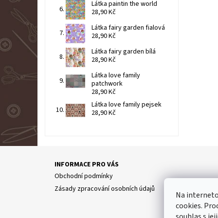
Látka paintin the world
28,90 Kč
Látka fairy garden fialová
28,90 Kč
Látka fairy garden bílá
28,90 Kč
Látka love family
patchwork
28,90 Kč
Látka love family pejsek
28,90 Kč
INFORMACE PRO VÁS
Obchodní podmínky
Zásady zpracování osobních údajů
Na internet
cookies. Pro
Partne
souhlas s jej