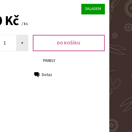
SKLADEM
0 Kč
/ ks
+
PANELY
Dotaz