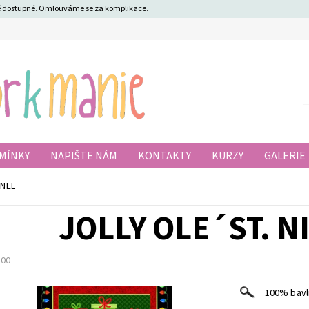
ně dostupné. Omlouváme se za komplikace.
MÍNKY
NAPIŠTE NÁM
KONTAKTY
KURZY
GALERIE
ANEL
JOLLY OLE´ST. N
300
100% bavln