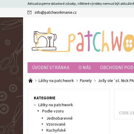
Aktualizujeme skladové zásoby, některé výrobky nemusí být aktuál
info
@
patchworkmanie.cz
ÚVODNÍ STRÁNKA
O NÁS
OBCHODNÍ POD
Látky na patchwork
Panely
Jolly ole´st. Nick P
KATEGORIE
Látky na patchwork
Podle vzoru
CODE-1
Jednobarevné
Vzorované
Kuchyňské