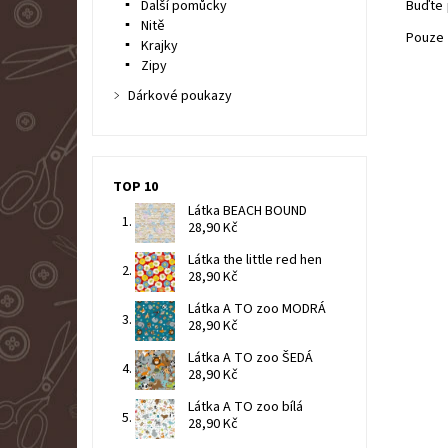
Další pomůcky
Buďte 
Nitě
Pouze 
Krajky
Zipy
Dárkové poukazy
TOP 10
Látka BEACH BOUND
28,90 Kč
Látka the little red hen
28,90 Kč
Látka A TO zoo MODRÁ
28,90 Kč
Látka A TO zoo ŠEDÁ
28,90 Kč
Látka A TO zoo bílá
28,90 Kč