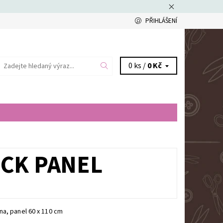
PŘIHLÁŠENÍ
0 ks /
0 Kč
ICK PANEL
a, panel 60 x 110 cm