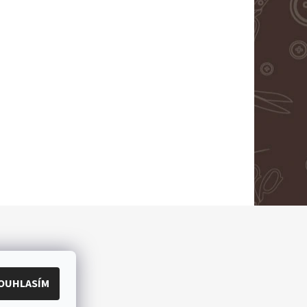
OUHLASÍM
ěradla