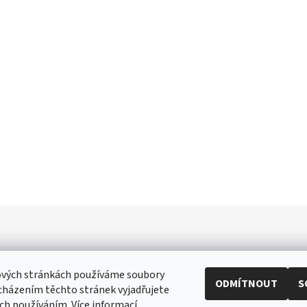
ových stránkách používáme soubory
ODMÍTNOUT
S
cházením těchto stránek vyjadřujete
ři
|
Toaletní papír
|
Ubrousky
|
Práce na doma
|
Swarovski šperky
|
Prost
ich používáním. Více informací