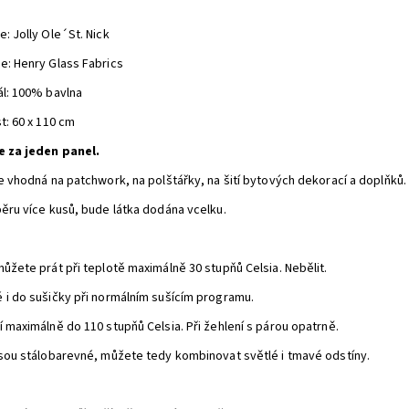
: Jolly Ole´St. Nick
e: Henry Glass Fabrics
ál: 100% bavlna
t: 60 x 110 cm
e za jeden panel.
je vhodná na patchwork, na polštářky, na šití bytových dekorací a doplňků.
běru více kusů, bude látka dodána vcelku.
můžete prát při teplotě maximálně 30 stupňů Celsia. Nebělit.
 i do sušičky při normálním sušícím programu.
í maximálně do 110 stupňů Celsia. Při žehlení s párou opatrně.
jsou stálobarevné, můžete tedy kombinovat světlé i tmavé odstíny.