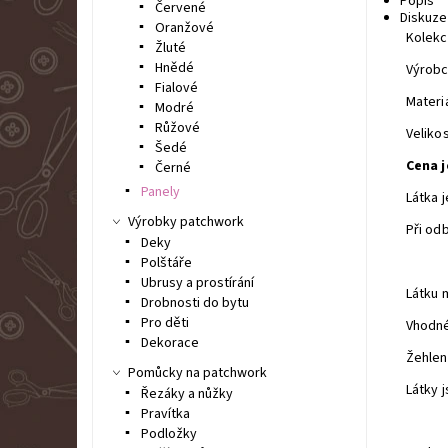
Popis
Červené
Diskuze
Oranžové
Kolekce
Žluté
Hnědé
Výrobc
Fialové
Materi
Modré
Růžové
Velikos
Šedé
Cena j
Černé
Panely
Látka 
Výrobky patchwork
Při od
Deky
Polštáře
Ubrusy a prostírání
Látku 
Drobnosti do bytu
Pro děti
Vhodné
Dekorace
Žehlen
Pomůcky na patchwork
Látky 
Řezáky a nůžky
Pravítka
Podložky