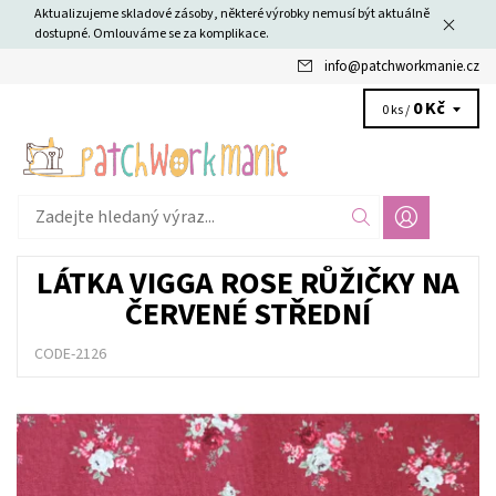
Aktualizujeme skladové zásoby, některé výrobky nemusí být aktuálně
dostupné. Omlouváme se za komplikace.
info
@
patchworkmanie.cz
0 Kč
0 ks /
LÁTKA VIGGA ROSE RŮŽIČKY NA
ČERVENÉ STŘEDNÍ
CODE-2126