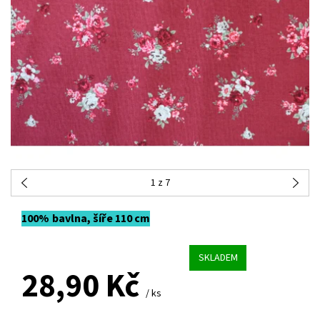
1
z 7
100% bavlna, šíře 110 cm
SKLADEM
28,90 Kč
/ ks