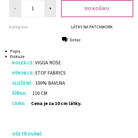
-
+
Kategorie:
LÁTKY NA PATCHWORK
Dotaz
Tisk
Popis
Diskuze
KOLEKCE:
VIGGA ROSE
VÝROBCE:
STOF FABRICS
SLOŽENÍ:
100% BAVLNA
ŠÍŘKA:
110 CM
CENA:
Cena je za 10 cm látky.
OŠETŘ
O
VÁNÍ
: