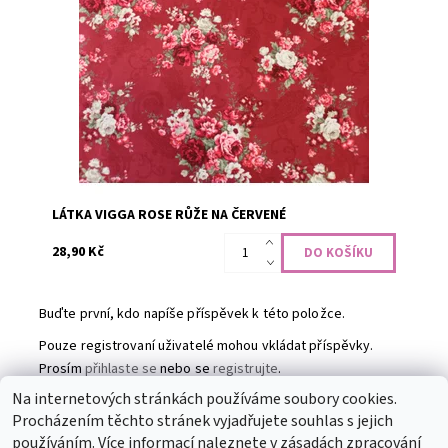
100% bavlna, šíře 110 cm
Dostupnost:
Skladem
Kód:
CODE-2127
Značka:
STOF Fabrics
LÁTKA VIGGA ROSE RŮŽE NA ČERVENÉ
28,90 Kč
Buďte první, kdo napíše příspěvek k této položce.
Pouze registrovaní uživatelé mohou vkládat příspěvky.
Prosím
přihlaste se
nebo se
registrujte
.
Na internetových stránkách používáme soubory cookies.
Procházením těchto stránek vyjadřujete souhlas s jejich
Partneři
|
Toaletní papír
|
Ubrousky
|
Práce na doma
|
používáním. Více informací naleznete v
zásadách zpracování