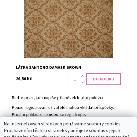
100% bavlna, šíře 110 cm
Dostupnost:
Skladem
Kód:
CODE-1367
Značka:
QT Fabrics
LÁTKA SANTORO DAMASK BROWN
26,50 Kč
Buďte první, kdo napíše příspěvek k této položce.
Pouze registrovaní uživatelé mohou vkládat příspěvky.
Prosím
přihlaste se
nebo se
registrujte
.
Na internetových stránkách používáme soubory cookies.
Procházením těchto stránek vyjadřujete souhlas s jejich
Partneři
|
Toaletní papír
|
Ubrousky
|
Práce na doma
|