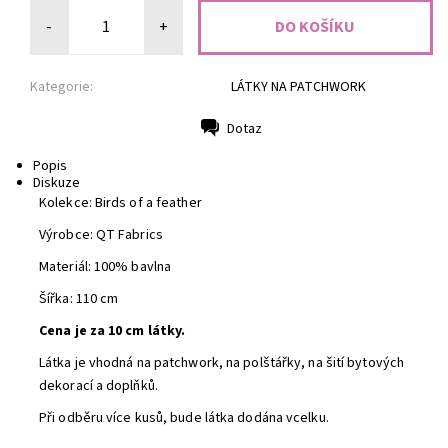
-
+
Kategorie:
LÁTKY NA PATCHWORK
Dotaz
Tisk
Popis
Diskuze
Kolekce: Birds of a feather
Výrobce: QT Fabrics
Materiál: 100% bavlna
Šířka: 110 cm
Cena je za 10 cm látky.
Látka je vhodná na patchwork, na polštářky, na šití bytových
dekorací a doplňků.
Při odběru více kusů, bude látka dodána vcelku.