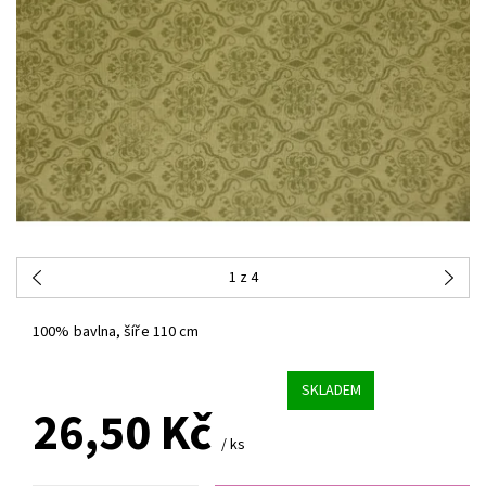
1
z 4
100% bavlna, šíře 110 cm
SKLADEM
26,50 Kč
/ ks