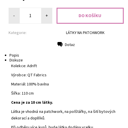
-
+
Kategorie:
LÁTKY NA PATCHWORK
Dotaz
Tisk
Popis
Diskuze
Kolekce: Adrift
Výrobce: QT Fabrics
Materiál: 100% bavlna
Šířka: 110 cm
Cena je za 10 cm látky.
Látka je vhodná na patchwork, na polštářky, na šití bytových
dekorací a doplňků.
Při odběru více kusů, bude látka dodána vcelku.