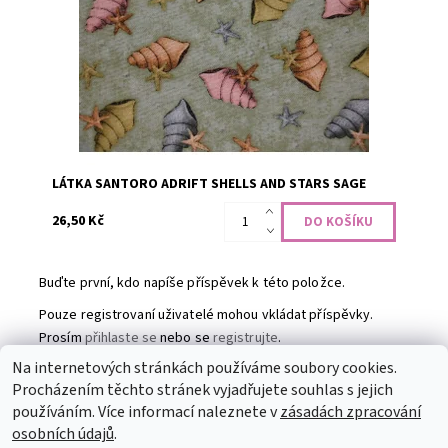
Dostupnost:
Skladem
Kód:
CODE-1383
Značka:
QT Fabrics
LÁTKA SANTORO ADRIFT SHELLS AND STARS SAGE
26,50 Kč
Buďte první, kdo napíše příspěvek k této položce.
Pouze registrovaní uživatelé mohou vkládat příspěvky.
Prosím
přihlaste se
nebo se
registrujte
.
Na internetových stránkách používáme soubory cookies.
Procházením těchto stránek vyjadřujete souhlas s jejich
Partneři
|
Toaletní papír
|
Ubrousky
|
Práce na doma
|
používáním. Více informací naleznete v
zásadách zpracování
Swarovski šperky
|
Prostěradla
osobních údajů
.