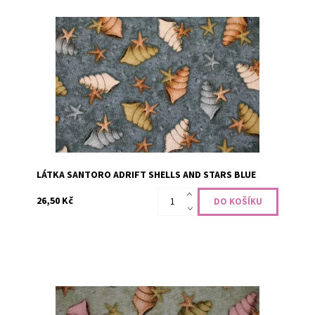
100% bavlna, šíře 110 cm
Dostupnost:
Skladem
Kód:
CODE-1381
Značka:
QT Fabrics
LÁTKA SANTORO ADRIFT SHELLS AND STARS BLUE
26,50 Kč
100% bavlna, šíře 110 cm