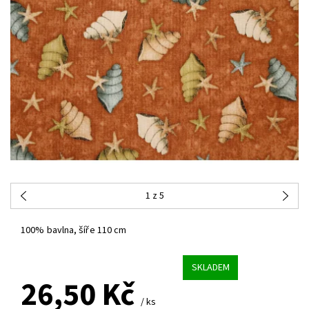
1
z 5
100% bavlna, šíře 110 cm
SKLADEM
26,50 Kč
/ ks