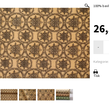
100% bavln
26
-
Kategorie:
Tisk