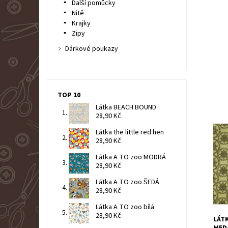
Další pomůcky
Nitě
Krajky
Zipy
Dárkové poukazy
TOP 10
Látka BEACH BOUND
28,90 Kč
Látka the little red hen
100%
28,90 Kč
Dost
Látka A TO zoo MODRÁ
Kód:
28,90 Kč
Znač
Látka A TO zoo ŠEDÁ
28,90 Kč
Látka A TO zoo bílá
28,90 Kč
LÁT
MED