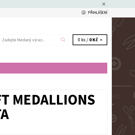
PŘIHLÁŠENÍ
0 ks /
0 Kč
FT MEDALLIONS
TA