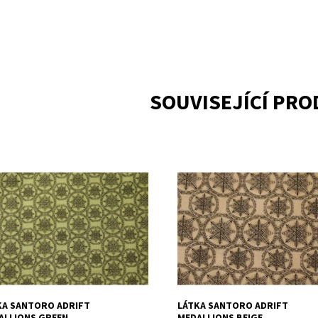
SOUVISEJÍCÍ PR
 bavlna, šíře 110 cm
100% bavlna, šíře 110 cm
upnost:
Skladem
Dostupnost:
Skladem
CODE-1377
Kód:
CODE-1379
ka:
QT Fabrics
Značka:
QT Fabrics
KA SANTORO ADRIFT
LÁTKA SANTORO ADRIFT
ALLIONS GREEN
MEDALLIONS BEIGE