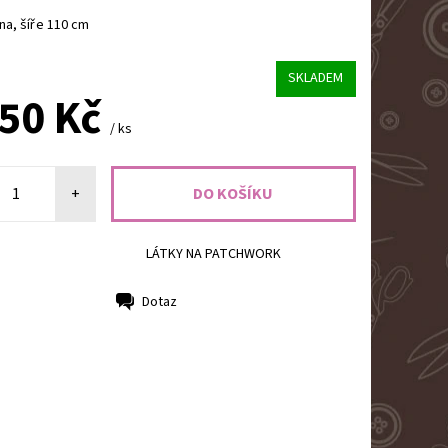
a, šíře 110 cm
SKLADEM
,50 Kč
/ ks
+
LÁTKY NA PATCHWORK
Dotaz