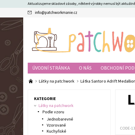
Aktualizujeme skladové zásoby, některé výrobky nemusí být aktuál
info
@
patchworkmanie.cz
ÚVODNÍ STRÁNKA
O NÁS
OBCHODNÍ POD
Látky na patchwork
Látka Santoro Adrift Medallio
L
KATEGORIE
Látky na patchwork
Podle vzoru
Jednobarevné
Vzorované
CODE-1
Kuchyňské