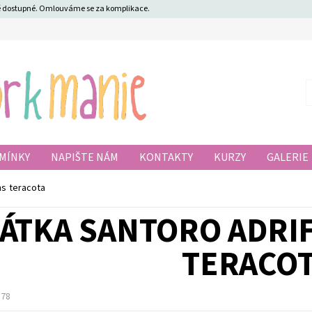
ně dostupné. Omlouváme se za komplikace.
MÍNKY
NAPIŠTE NÁM
KONTAKTY
KURZY
GALERIE
ns teracota
ÁTKA SANTORO ADRI
TERACO
378