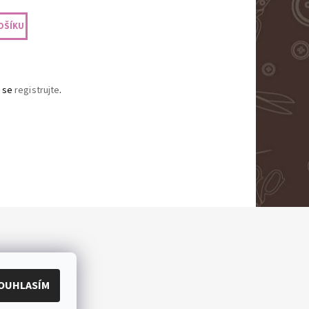
 se
registrujte
.
OUHLASÍM
ěradla