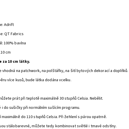
e: Adrift
e: QT Fabrics
ál: 100% bavlna
 110 cm
e za 10 cm látky.
je vhodná na patchwork, na polštářky, na šití bytových dekorací a doplňků.
běru více kusů, bude látka dodána vcelku.
můžete prát při teplotě maximálně 30 stupňů Celsia. Nebělit.
 i do sušičky při normálním sušícím programu.
í maximálně do 110 stupňů Celsia. Při žehlení s párou opatrně.
jsou stálobarevné, můžete tedy kombinovat světlé i tmavé odstíny.