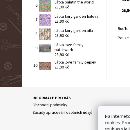
Látka paintin the world
28,90 Kč
26,5
Látka fairy garden fialová
28,90 Kč
Buďte 
Látka fairy garden bílá
28,90 Kč
Pouze 
Látka love family
patchwork
28,90 Kč
Látka love family pejsek
28,90 Kč
INFORMACE PRO VÁS
Obchodní podmínky
Zásady zpracování osobních údajů
Na internet
cookies. Pro
Partne
souhlas s jej