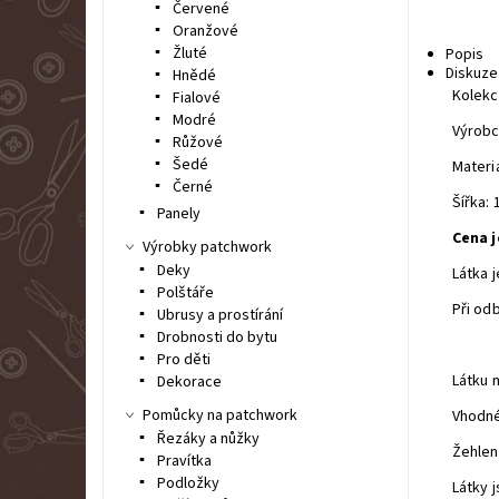
Červené
Oranžové
Žluté
Popis
Diskuze
Hnědé
Kolekc
Fialové
Modré
Výrobc
Růžové
Šedé
Materi
Černé
Šířka:
Panely
Cena j
Výrobky patchwork
Deky
Látka 
Polštáře
Při od
Ubrusy a prostírání
Drobnosti do bytu
Pro děti
Látku 
Dekorace
Pomůcky na patchwork
Vhodné
Řezáky a nůžky
Žehlen
Pravítka
Podložky
Látky 