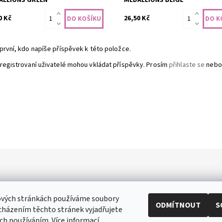
0 Kč
26,50 Kč
první, kdo napíše příspěvek k této položce.
registrovaní uživatelé mohou vkládat příspěvky. Prosím
přihlaste se
nebo
ových stránkách používáme soubory
ODMÍTNOUT
S
cházením těchto stránek vyjadřujete
ři
|
Toaletní papír
|
Ubrousky
|
Práce na doma
|
Swarovski šperky
|
Prost
ich používáním. Více informací