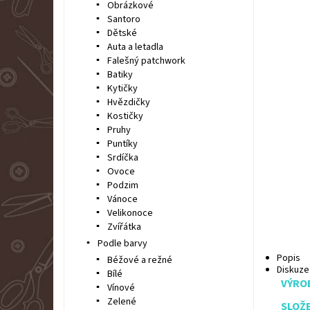
Obrázkové
Santoro
Dětské
Auta a letadla
Falešný patchwork
Batiky
Kytičky
Hvězdičky
Kostičky
Pruhy
Puntíky
Srdíčka
Ovoce
Podzim
Vánoce
Velikonoce
Zvířátka
Podle barvy
Popis
Béžové a režné
Diskuze
Bílé
VÝRO
Vínové
Zelené
SLOŽE