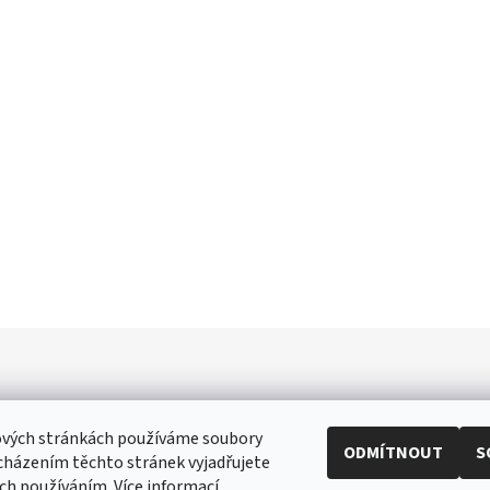
ových stránkách používáme soubory
ODMÍTNOUT
S
cházením těchto stránek vyjadřujete
ři
|
Toaletní papír
|
Ubrousky
|
Práce na doma
|
Swarovski šperky
|
Prost
ich používáním. Více informací