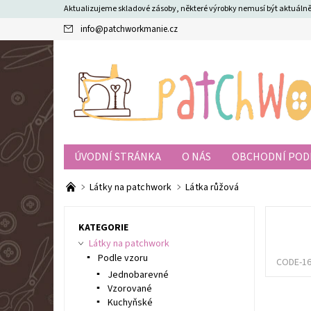
Aktualizujeme skladové zásoby, některé výrobky nemusí být aktuál
info
@
patchworkmanie.cz
ÚVODNÍ STRÁNKA
O NÁS
OBCHODNÍ POD
Látky na patchwork
Látka růžová
KATEGORIE
Látky na patchwork
Podle vzoru
CODE-1
Jednobarevné
Vzorované
Kuchyňské