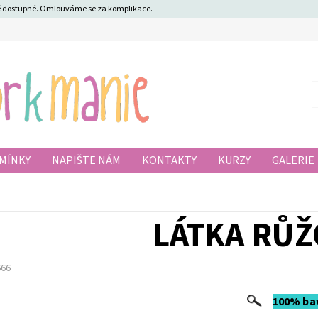
ně dostupné. Omlouváme se za komplikace.
MÍNKY
NAPIŠTE NÁM
KONTAKTY
KURZY
GALERIE
LÁTKA RŮŽ
666
100% bav