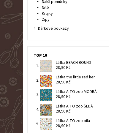
Další pomůcky
Nitě
Krajky
Zipy
Dárkové poukazy
TOP 10
Látka BEACH BOUND
28,90 Kč
Látka the little red hen
28,90 Kč
Látka A TO zoo MODRÁ
28,90 Kč
Látka A TO zoo ŠEDÁ
28,90 Kč
Látka A TO zoo bílá
28,90 Kč