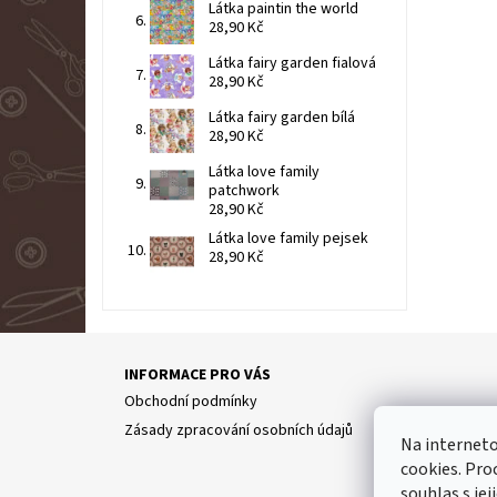
Látka paintin the world
28,90 Kč
Látka fairy garden fialová
28,90 Kč
Látka fairy garden bílá
28,90 Kč
Látka love family
patchwork
28,90 Kč
Látka love family pejsek
28,90 Kč
INFORMACE PRO VÁS
Obchodní podmínky
Zásady zpracování osobních údajů
Na internet
cookies. Pro
Partne
souhlas s jej