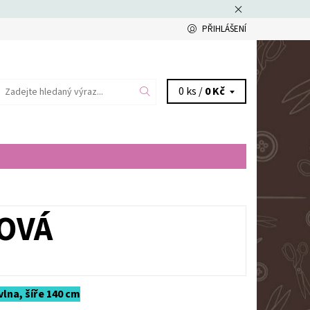
PŘIHLÁŠENÍ
0 ks /
0 Kč
OVÁ
lna, šíře 140 cm