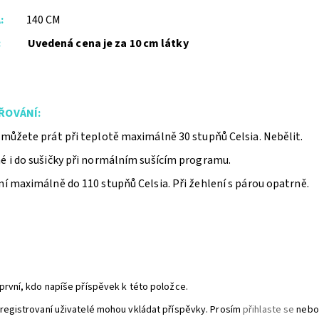
:
140 CM
A:
Uvedená cena je za 10 cm látky
ŘOVÁNÍ:
 můžete prát při teplotě maximálně 30 stupňů Celsia. Nebělit.
é i do sušičky při normálním sušícím programu.
í maximálně do 110 stupňů Celsia. Při žehlení s párou opatrně.
první, kdo napíše příspěvek k této položce.
registrovaní uživatelé mohou vkládat příspěvky. Prosím
přihlaste se
nebo