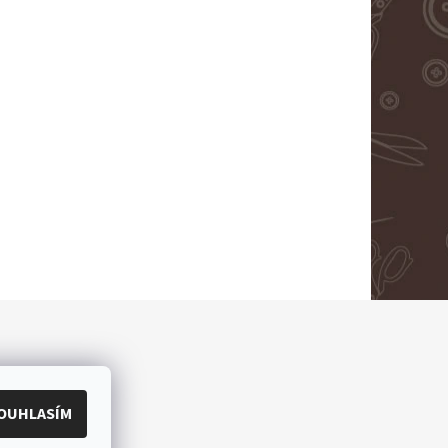
OUHLASÍM
ěradla