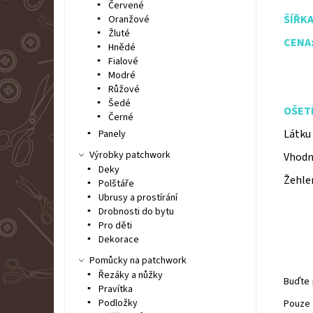
Červené
ŠÍŘKA
Oranžové
Žluté
CEN
Hnědé
Fialové
Modré
Růžové
Šedé
OŠET
Černé
Látku
Panely
Výrobky patchwork
Vhodn
Deky
Žehlen
Polštáře
Ubrusy a prostírání
Drobnosti do bytu
Pro děti
Dekorace
Pomůcky na patchwork
Řezáky a nůžky
Buďte 
Pravítka
Podložky
Pouze 