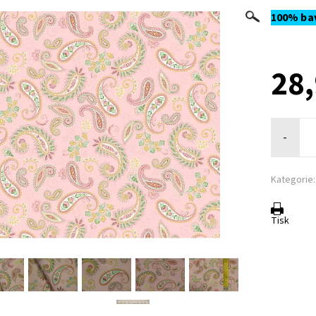
100% bav
28
-
Kategorie:
Tisk