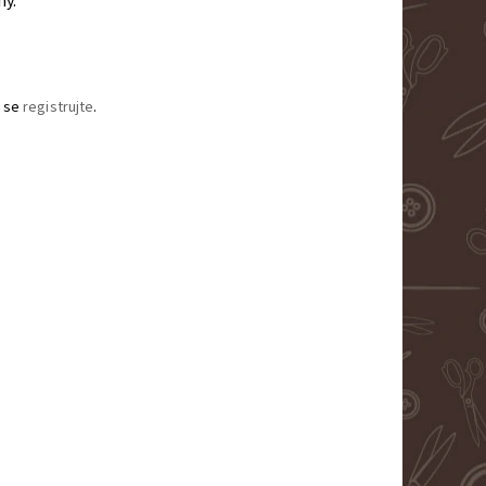
ny.
 se
registrujte
.