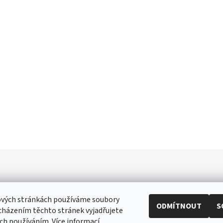
ových stránkách používáme soubory
ODMÍTNOUT
S
cházením těchto stránek vyjadřujete
ři
|
Toaletní papír
|
Ubrousky
|
Práce na doma
|
Swarovski šperky
|
Prost
ich používáním. Více informací