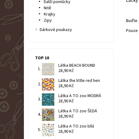
Látky
Další pomůcky
Nitě
Krajky
Zipy
Buďte 
Dárkové poukazy
Pouze 
TOP 10
Látka BEACH BOUND
28,90 Kč
Látka the little red hen
28,90 Kč
Látka A TO zoo MODRÁ
28,90 Kč
Látka A TO zoo ŠEDÁ
28,90 Kč
Látka A TO zoo bílá
28,90 Kč