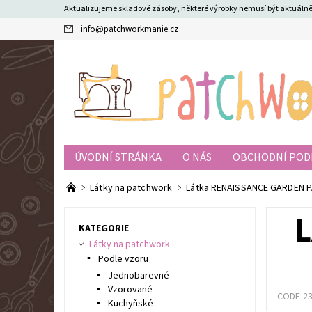
Aktualizujeme skladové zásoby, některé výrobky nemusí být aktuál
info
@
patchworkmanie.cz
ÚVODNÍ STRÁNKA
O NÁS
OBCHODNÍ POD
Látky na patchwork
Látka RENAISSANCE GARDEN 
L
KATEGORIE
Látky na patchwork
Podle vzoru
Jednobarevné
Vzorované
CODE-2
Kuchyňské