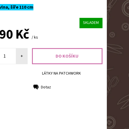
lna, šíře 110 cm
SKLADEM
,90 Kč
/ ks
+
LÁTKY NA PATCHWORK
Dotaz