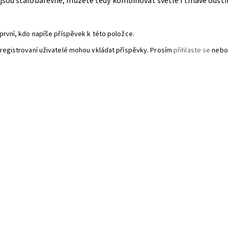
 jsou stálobarevné, můžete tedy kombinovat světlé i tmavé odstí
první, kdo napíše příspěvek k této položce.
registrovaní uživatelé mohou vkládat příspěvky. Prosím
přihlaste se
nebo