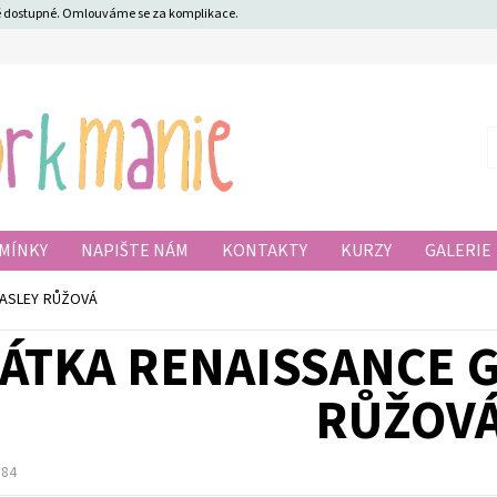
ně dostupné. Omlouváme se za komplikace.
MÍNKY
NAPIŠTE NÁM
KONTAKTY
KURZY
GALERIE
PASLEY RŮŽOVÁ
ÁTKA RENAISSANCE 
RŮŽOV
384