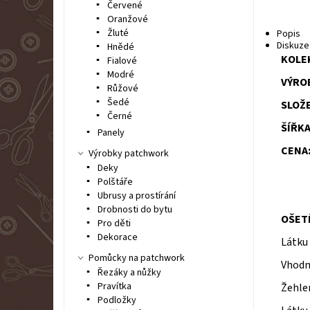
Červené
Oranžové
Žluté
Popis
Diskuze
Hnědé
KOLE
Fialové
Modré
VÝRO
Růžové
Šedé
SLOŽE
Černé
ŠÍŘKA
Panely
CENA:
Výrobky patchwork
Deky
Polštáře
Ubrusy a prostírání
Drobnosti do bytu
OŠET
Pro děti
Dekorace
Látku
Pomůcky na patchwork
Vhodn
Řezáky a nůžky
Pravítka
Žehlen
Podložky