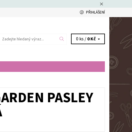
PŘIHLÁŠENÍ
0 ks /
0 Kč
GARDEN PASLEY
Á