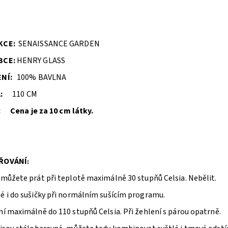
KCE:
SENAISSANCE GARDEN
BCE:
HENRY GLASS
NÍ:
100% BAVLNA
:
110 CM
 Cena je za 10 cm látky.
Ř
O
VÁNÍ
:
 můžete prát při teplotě maximálně 30 stupňů Celsia. Nebělit.
é i do sušičky při normálním sušícím programu.
í maximálně do 110 stupňů Celsia. Při žehlení s párou opatrně.