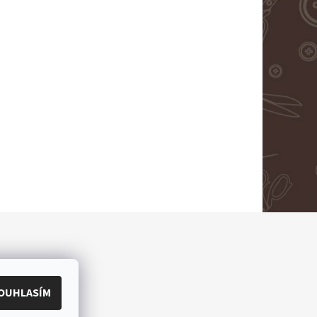
OUHLASÍM
ěradla