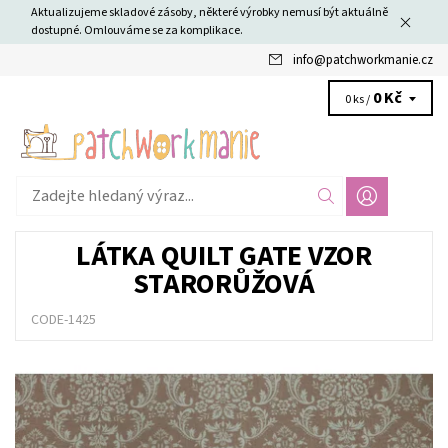
Aktualizujeme skladové zásoby, některé výrobky nemusí být aktuálně
dostupné. Omlouváme se za komplikace.
info
@
patchworkmanie.cz
0 Kč
0 ks /
LÁTKA QUILT GATE VZOR
STARORŮŽOVÁ
CODE-1425