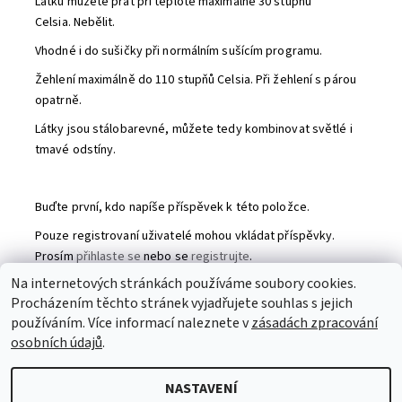
Látku můžete prát při teplotě maximálně 30 stupňů
Celsia. Nebělit.
Vhodné i do sušičky při normálním sušícím programu.
Žehlení maximálně do 110 stupňů Celsia. Při žehlení s párou
opatrně.
Látky jsou stálobarevné, můžete tedy kombinovat světlé i
tmavé odstíny.
Buďte první, kdo napíše příspěvek k této položce.
Pouze registrovaní uživatelé mohou vkládat příspěvky.
Prosím
přihlaste se
nebo se
registrujte
.
Na internetových stránkách používáme soubory cookies.
Procházením těchto stránek vyjadřujete souhlas s jejich
Partneři
|
Toaletní papír
|
Ubrousky
|
Práce na doma
|
používáním. Více informací naleznete v
zásadách zpracování
Swarovski šperky
|
Prostěradla
osobních údajů
.
NASTAVENÍ
2026 © Patchworkmanie, všechna práva vyhrazena
Upravit