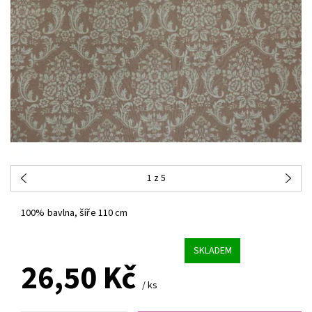
1
z 5
100% bavlna, šíře 110 cm
SKLADEM
26,50 Kč
/ ks