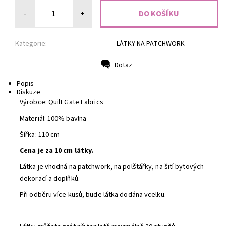
-
+
Kategorie:
LÁTKY NA PATCHWORK
Dotaz
Tisk
Popis
Diskuze
Výrobce: Quilt Gate Fabrics
Materiál: 100% bavlna
Šířka: 110 cm
Cena je za 10 cm látky.
Látka je vhodná na patchwork, na polštářky, na šití bytových
dekorací a doplňků.
Při odběru více kusů, bude látka dodána vcelku.