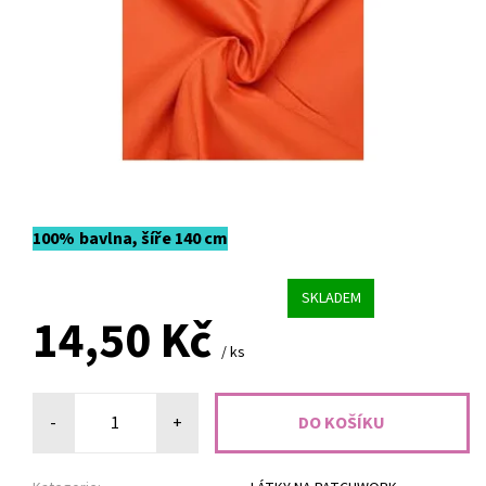
100% bavlna, šíře 140 cm
SKLADEM
14,50 Kč
/ ks
-
+