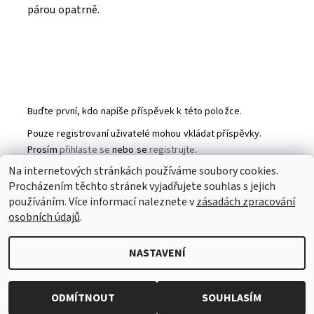
párou opatrně.
Buďte první, kdo napíše příspěvek k této položce.
Pouze registrovaní uživatelé mohou vkládat příspěvky.
Prosím
přihlaste se
nebo se
registrujte
.
Na internetových stránkách používáme soubory cookies.
Procházením těchto stránek vyjadřujete souhlas s jejich
Partneři
|
Toaletní papír
|
Ubrousky
|
Práce na doma
|
používáním. Více informací naleznete v
zásadách zpracování
Swarovski šperky
|
Prostěradla
osobních údajů
.
NASTAVENÍ
2026 © Patchworkmanie, všechna práva vyhrazena
Upravit
nastavení cookies
Vytvořil Shoptet
ODMÍTNOUT
SOUHLASÍM