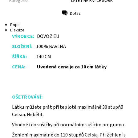
Kategorie:
LÁTKY NA PATCHWORK
Dotaz
Tisk
Popis
Diskuze
VÝROBCE:
DOVOZ EU
SLOŽENÍ:
100% BAVLNA
ŠÍŘKA:
140 CM
CENA:
Uvedená cena je za 10 cm látky
OŠETŘOVÁNÍ:
Látku můžete prát při teplotě maximálně 30 stupňů
Celsia. Nebělit.
Vhodné i do sušičky při normálním sušícím programu.
Žehlení maximálně do 110 stupňů Celsia. Při žehlení s