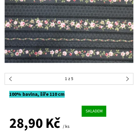
1
z 5
100% bavlna, šíře 110 cm
SKLADEM
28,90 Kč
/ ks