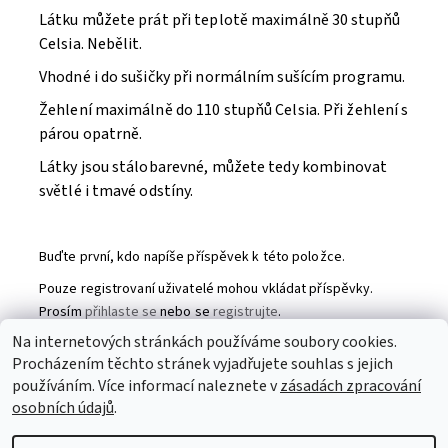
Látku můžete prát při teplotě maximálně 30 stupňů
Celsia. Nebělit.
Vhodné i do sušičky při normálním sušícím programu.
Žehlení maximálně do 110 stupňů Celsia. Při žehlení s
párou opatrně.
Látky jsou stálobarevné, můžete tedy kombinovat
světlé i tmavé odstíny.
Buďte první, kdo napíše příspěvek k této položce.
Pouze registrovaní uživatelé mohou vkládat příspěvky.
Prosím
přihlaste se
nebo se
registrujte
.
Na internetových stránkách používáme soubory cookies.
Procházením těchto stránek vyjadřujete souhlas s jejich
Partneři
|
Toaletní papír
|
Ubrousky
|
Práce na doma
|
používáním. Více informací naleznete v
zásadách zpracování
Swarovski šperky
|
Prostěradla
osobních údajů
.