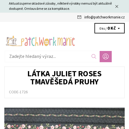
Aktualizujeme skladové zásoby, některé výrobky nemusí být aktuálně
dostupné. Omlouváme se za komplikace.
info
@
patchworkmanie.cz
0 Kč
0 ks /
LÁTKA JULIET ROSES
TMAVĚŠEDÁ PRUHY
CODE-1726