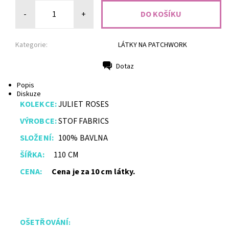
-
+
Kategorie:
LÁTKY NA PATCHWORK
Dotaz
Tisk
Popis
Diskuze
KOLEKCE:
JULIET ROSES
VÝROBCE:
STOF FABRICS
SLOŽENÍ:
100% BAVLNA
ŠÍŘKA:
110 CM
CENA:
Cena je za 10 cm látky.
OŠETŘ
O
VÁNÍ
: