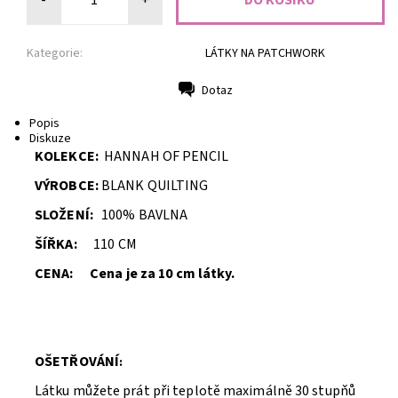
-
+
Kategorie:
LÁTKY NA PATCHWORK
Dotaz
Tisk
Popis
Diskuze
KOLEKCE:
HANNAH OF PENCIL
VÝROBCE:
BLANK QUILTING
SLOŽENÍ:
100% BAVLNA
ŠÍŘKA:
110 CM
CENA: Cena je za 10 cm látky.
OŠETŘ
O
VÁNÍ
:
Látku můžete prát při teplotě maximálně 30 stupňů