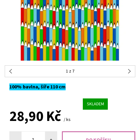
1
z 7
100% bavlna, šíře 110 cm
SKLADEM
28,90 Kč
/ ks