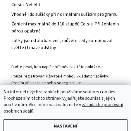
Celsia. Nebělit.
Vhodné i do sušičky při normálním sušícím programu.
Žehlení maximálně do 110 stupňů Celsia. Při žehlení s
párou opatrně.
Látky jsou stálobarevné, můžete tedy kombinovat
světlé i tmavé odstíny.
Buďte první, kdo napíše příspěvek k této položce.
Pouze registrovaní uživatelé mohou vkládat příspěvky.
Prosím
přihlaste se
nebo se
registrujte
.
Na internetových stránkách používáme soubory cookies.
Procházením těchto stránek vyjadřujete souhlas s jejich
Partneři
|
Toaletní papír
|
Ubrousky
|
Práce na doma
|
používáním. Více informací naleznete v
zásadách zpracování
Swarovski šperky
|
Prostěradla
osobních údajů
.
NASTAVENÍ
2026 © Patchworkmanie, všechna práva vyhrazena
Upravit