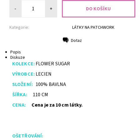
-
+
Kategorie:
LÁTKY NA PATCHWORK
Dotaz
Tisk
Popis
Diskuze
KOLEKCE:
FLOWER SUGAR
VÝROBCE:
LECIEN
SLOŽENÍ:
100% BAVLNA
ŠÍŘKA:
110 CM
CENA:
Cena je za 10 cm látky.
OŠETŘ
O
VÁNÍ
: