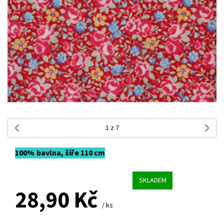
1
z 7
100% bavlna, šíře 110 cm
SKLADEM
28,90 Kč
/ ks