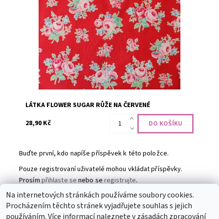
100% bavlna, šíře 110 cm
Dostupnost:
Skladem
Kód:
CODE-2146
Značka:
LECIEN Fabrics
LÁTKA FLOWER SUGAR RŮŽE NA ČERVENÉ
28,90 Kč
Buďte první, kdo napíše příspěvek k této položce.
Pouze registrovaní uživatelé mohou vkládat příspěvky.
Prosím
přihlaste se
nebo se
registrujte
.
Na internetových stránkách používáme soubory cookies.
Procházením těchto stránek vyjadřujete souhlas s jejich
Partneři
|
Toaletní papír
|
Ubrousky
|
Práce na doma
|
používáním. Více informací naleznete v
zásadách zpracování