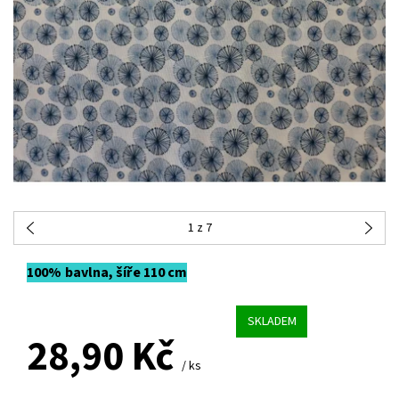
1
z 7
100% bavlna, šíře 110 cm
SKLADEM
28,90 Kč
/ ks