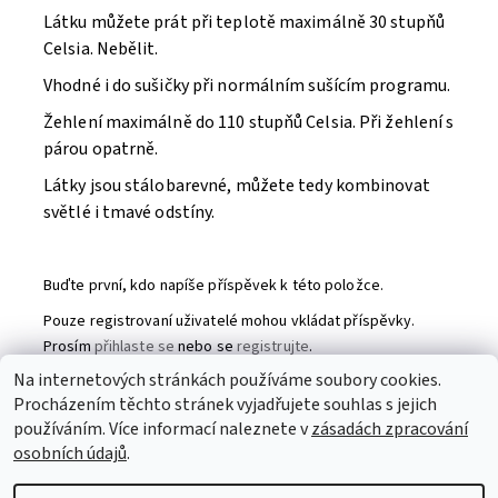
Látku můžete prát při teplotě maximálně 30 stupňů
Celsia. Nebělit.
Vhodné i do sušičky při normálním sušícím programu.
Žehlení maximálně do 110 stupňů Celsia. Při žehlení s
párou opatrně.
Látky jsou stálobarevné, můžete tedy kombinovat
světlé i tmavé odstíny.
Buďte první, kdo napíše příspěvek k této položce.
Pouze registrovaní uživatelé mohou vkládat příspěvky.
Prosím
přihlaste se
nebo se
registrujte
.
Na internetových stránkách používáme soubory cookies.
Procházením těchto stránek vyjadřujete souhlas s jejich
Partneři
|
Toaletní papír
|
Ubrousky
|
Práce na doma
|
používáním. Více informací naleznete v
zásadách zpracování
Swarovski šperky
|
Prostěradla
osobních údajů
.