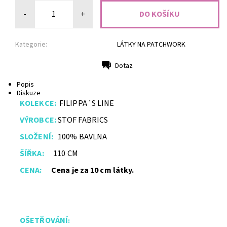
-
+
Kategorie:
LÁTKY NA PATCHWORK
Dotaz
Tisk
Popis
Diskuze
KOLEKCE:
FILIPPA´S LINE
VÝROBCE:
STOF FABRICS
SLOŽENÍ:
100% BAVLNA
ŠÍŘKA:
110 CM
CENA:
Cena je za 10 cm látky.
OŠETŘ
O
VÁNÍ
: